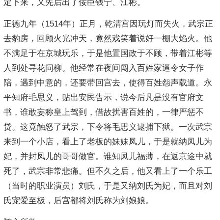
定下来，又先后出了佞臣钱宁、江彬。
正德九年（1514年）正月，乾清宫因玩灯而失火，武宗正
去豹房，回顾火光冲天，竟然戏笑着说好一棚大焰火。他
不满足于在京城玩乐，于是他置国政于不顾，带着江彬等
人到处寻花问柳。他经常在夜间闯入百姓家逼令女子作
陪，遇到中意的，还要带回宫去，使得百姓怨声载道。永
平知府毛思义，贴出安民告示，说今后凡是没有官府文
书，谁敢妄称皇上驾到，借故扰害百姓的，一律严惩不
贷。这竟触怒了武宗，下令将毛思义逮捕下狱。一次武宗
来到一个小店，看上了老板的妹妹凤儿，于是就纳凤儿为
妃，并封凤儿的哥哥做官。谁知凤儿福薄，在返京途中就
死了，武宗非常悲痛。但不久之后，他又看上了一个乐工
（当时的职业演员）刘氏，于是又纳刘氏为妃，而且对刘
氏宠爱至极，后宫都将刘氏称为刘娘娘。