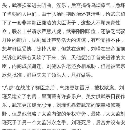
头，武宗挨家进去听曲、淫乐，后宫搞得乌烟瘴气，急坏
了当朝的大臣们，由于弘治时期政治还算清明，给武宗留
下了一套非常刚正廉洁的大臣班子，这些人不顾身家性
命，联名上书请求严惩八虎，武宗刚刚即位，还缺乏驾驭
群臣的能力，见到如此声势浩大的进谏，有些支持不住，
想与群臣妥协，除掉八虎，但就在这时，刘瑾在皇帝面前
哭诉使武宗心又软了下来，第二天他惩治了首先进谏的大
臣，内阁成员谢迁、刘健以告老还乡相威胁，但是被武宗
欣然批准，群臣失去了领头人，只好做罢。
“八虎”在战胜了群臣之后，气焰更加嚣张，擅权跋扈。刘
瑾又建立了豹房，里面藏有许多乐户、美女供武宗日夜作
乐，武宗更加肆无忌惮，刘瑾也靠着武宗的宠幸权倾朝
野，但是他忽略了太监内部的争权夺势，最终，大太监刘
瑾死于了另一个太监张永之手。刘瑾死后，后宫并没有安