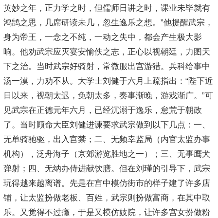
英妙之年，正力学之时，但儒师日讲之时，课业未毕就有
鸿鹄之思，几席研读未几，忽生逸乐之想。”他提醒武宗，
身为帝王，一念之不纯，一动之失中，都会产生极大影
响。他劝武宗应灭宴安愉佚之志，正心以视朝廷，力图天
下之治。当时武宗好骑射，常微服出宫游猎。兵科给事中
汤一漠，力劝不从。大学士刘健于六月上疏指出：“陛下近
日以来，视朝太迟，免朝太多，奏事渐晚，游戏渐广。”可
见武宗在正德元年六月，已经沉溺于逸乐，怠荒于朝政
了。当时顾命大臣刘健进谏要求武宗做到以下几点：一、
无单骑驰驱，出入宫禁；二、无频幸监局（内官太监办事
机构），泛舟海子（京郊游览胜地之一）；三、无事鹰犬
弹射；四、无纳办侍进献饮膳。但在刘瑾的引导下，武宗
玩得越来越离谱。先是在宫中模仿街市的样子建了许多店
铺，让太监扮做老板、百姓，武宗则扮做富商，在其中取
乐。又觉得不过瘾，于是又模仿妓院，让许多宫女扮做粉