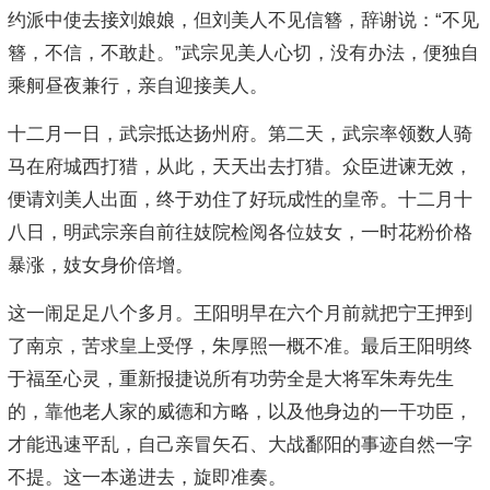
约派中使去接刘娘娘，但刘美人不见信簪，辞谢说：“不见
簪，不信，不敢赴。”武宗见美人心切，没有办法，便独自
乘舸昼夜兼行，亲自迎接美人。
十二月一日，武宗抵达扬州府。第二天，武宗率领数人骑
马在府城西打猎，从此，天天出去打猎。众臣进谏无效，
便请刘美人出面，终于劝住了好玩成性的皇帝。十二月十
八日，明武宗亲自前往妓院检阅各位妓女，一时花粉价格
暴涨，妓女身价倍增。
这一闹足足八个多月。王阳明早在六个月前就把宁王押到
了南京，苦求皇上受俘，朱厚照一概不准。最后王阳明终
于福至心灵，重新报捷说所有功劳全是大将军朱寿先生
的，靠他老人家的威德和方略，以及他身边的一干功臣，
才能迅速平乱，自己亲冒矢石、大战鄱阳的事迹自然一字
不提。这一本递进去，旋即准奏。