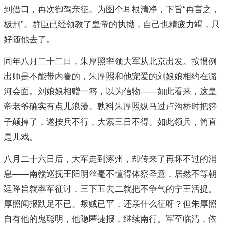
到借口，再次御驾亲征。为图个耳根清净，下旨“再言之，
极刑”。群臣已经领教了皇帝的执拗，自己也精疲力竭，只
好随他去了。
同年八月二十二日，朱厚照率领大军从北京出发。按惯例
出师是不能带内眷的，朱厚照和他宠爱的刘娘娘相约在潞
河会面。刘娘娘相赠一簪，以为信物——如此看来，这皇
帝老爷确实有点儿浪漫。孰料朱厚照纵马过卢沟桥时把簪
子颠掉了，遂按兵不行，大索三日不得。如此领兵，简直
是儿戏。
八月二十六日后，大军走到涿州，却传来了再坏不过的消
息——南赣巡抚王阳明丝毫不懂得体察圣意，居然不等朝
廷降旨就率军征讨，三下五去二就把不争气的宁王活捉。
厚照闻报跌足不已。叛贼已平，还亲什么征呀？但朱厚照
自有他的鬼聪明，他隐匿捷报，继续南行。军至临清，依