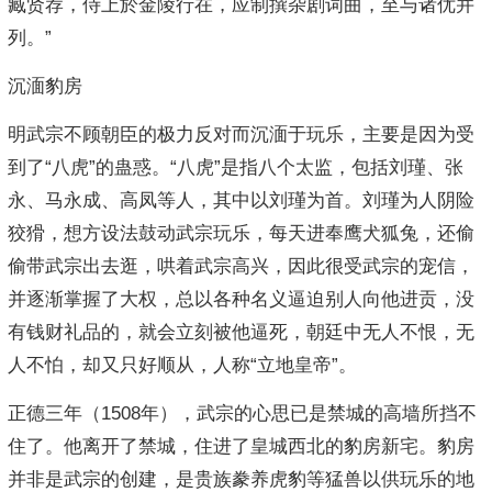
臧贤荐，侍上於金陵行在，应制撰杂剧词曲，至与诸优并
列。”
沉湎豹房
明武宗不顾朝臣的极力反对而沉湎于玩乐，主要是因为受
到了“八虎”的蛊惑。“八虎”是指八个太监，包括刘瑾、张
永、马永成、高凤等人，其中以刘瑾为首。刘瑾为人阴险
狡猾，想方设法鼓动武宗玩乐，每天进奉鹰犬狐兔，还偷
偷带武宗出去逛，哄着武宗高兴，因此很受武宗的宠信，
并逐渐掌握了大权，总以各种名义逼迫别人向他进贡，没
有钱财礼品的，就会立刻被他逼死，朝廷中无人不恨，无
人不怕，却又只好顺从，人称“立地皇帝”。
正德三年（1508年），武宗的心思已是禁城的高墙所挡不
住了。他离开了禁城，住进了皇城西北的豹房新宅。豹房
并非是武宗的创建，是贵族豢养虎豹等猛兽以供玩乐的地