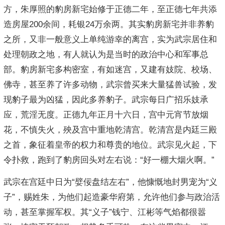
方，朱厚照的豹房新宅始修于正德二年，至正德七年共添
造房屋200余间，耗银24万余两。其实豹房新宅并非养豹
之所，又非一般意义上单纯游幸的离宫，实为武宗居住和
处理朝政之地，有人就认为是当时的政治中心和军事总
部。豹房新宅多构密室，有如迷宫，又建有妓院、校场、
佛寺，甚至养了许多动物，武宗曾买来大量猛兽试验，发
现豹子最为凶猛，因此多养豹子。武宗每日广招乐妓承
应，荒淫无度。正德九年正月十六日，宫中元宵节放烟
花，不慎失火，殃及宫中重地乾清宫。乾清宫是内廷三殿
之首，象征着皇帝的权力和尊贵的地位。武宗见火起，下
令扑救，跑到了豹房回头对左右说：“好一棚大烟火啊。”
武宗在宫廷中日为“嬖佞盘结左右”，他慷慨地封男宠为“义
子”，赐姓朱，为他们起造豪华府第，允许他们参与政治活
动，甚至掌握军权。其“义子”钱宁、江彬等气焰都很嚣