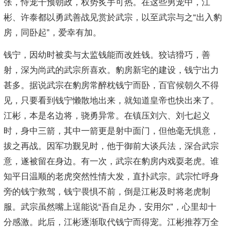
张，恃宠干预朝政，权势炙手可热。在这些男宠中，江
彬、许泰都以勇武善战见赏於武宗，以至武宗与之“出入豹
房，同卧起”，爱幸有加。
钱宁，因幼时被卖与太监钱能而改姓钱。狡诘猾巧，善
射，深为尚武的武宗所喜欢。豹房新宅的建设，钱宁出力
甚多。据说武宗在豹房常醉枕钱宁而卧，百官候朝久不得
见，只要看到钱宁懒散地出来，就知道皇帝也快出来了。
江彬，本是名边将，骁勇异常。在镇压刘六、刘七起义
时，身中三箭，其中一箭更是射中面门，但他毫无惧意，
拔之再战。因军功觐见时，他于御前大谈兵法，深合武宗
意，遂被留在身边。有一次，武宗在豹房内戏耍老虎。谁
知平日温顺的老虎突然性情大发，直扑武宗。武宗忙呼身
旁的钱宁救驾，钱宁畏惧不前，倒是江彬及时将老虎制
服。武宗虽然嘴上逞能说“吾自足办，安用尔”，心里却十
分感激。此后，江彬逐渐取代钱宁而得宠。江彬推荐万全