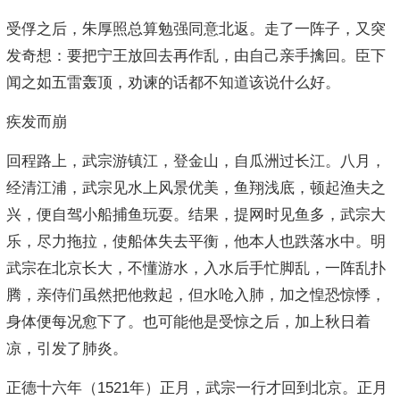
受俘之后，朱厚照总算勉强同意北返。走了一阵子，又突
发奇想：要把宁王放回去再作乱，由自己亲手擒回。臣下
闻之如五雷轰顶，劝谏的话都不知道该说什么好。
疾发而崩
回程路上，武宗游镇江，登金山，自瓜洲过长江。八月，
经清江浦，武宗见水上风景优美，鱼翔浅底，顿起渔夫之
兴，便自驾小船捕鱼玩耍。结果，提网时见鱼多，武宗大
乐，尽力拖拉，使船体失去平衡，他本人也跌落水中。明
武宗在北京长大，不懂游水，入水后手忙脚乱，一阵乱扑
腾，亲侍们虽然把他救起，但水呛入肺，加之惶恐惊悸，
身体便每况愈下了。也可能他是受惊之后，加上秋日着
凉，引发了肺炎。
正德十六年（1521年）正月，武宗一行才回到北京。正月