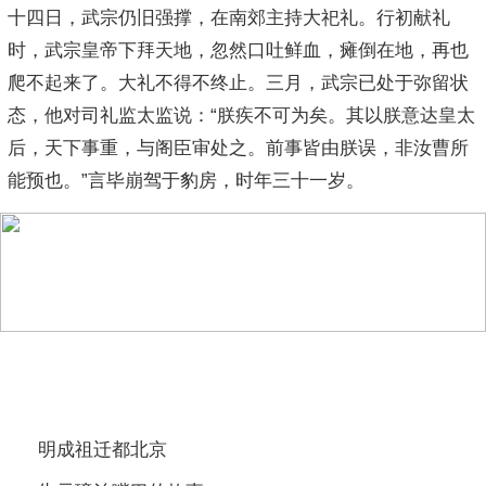
十四日，武宗仍旧强撑，在南郊主持大祀礼。行初献礼
时，武宗皇帝下拜天地，忽然口吐鲜血，瘫倒在地，再也
爬不起来了。大礼不得不终止。三月，武宗已处于弥留状
态，他对司礼监太监说：“朕疾不可为矣。其以朕意达皇太
后，天下事重，与阁臣审处之。前事皆由朕误，非汝曹所
能预也。”言毕崩驾于豹房，时年三十一岁。
相关阅读
明成祖迁都北京