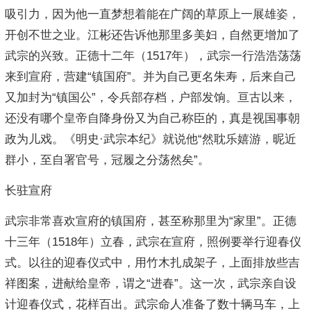
吸引力，因为他一直梦想着能在广阔的草原上一展雄姿，
开创不世之业。江彬还告诉他那里多美妇，自然更增加了
武宗的兴致。正德十二年（1517年），武宗一行浩浩荡荡
来到宣府，营建“镇国府”。并为自己更名朱寿，后来自己
又加封为“镇国公”，令兵部存档，户部发饷。亘古以来，
还没有哪个皇帝自降身份又为自己称臣的，真是视国事朝
政为儿戏。《明史·武宗本纪》就说他“然耽乐嬉游，昵近
群小，至自署官号，冠履之分荡然矣”。
长驻宣府
武宗非常喜欢宣府的镇国府，甚至称那里为“家里”。正德
十三年（1518年）立春，武宗在宣府，照例要举行迎春仪
式。以往的迎春仪式中，用竹木扎成架子，上面排放些吉
祥图案，进献给皇帝，谓之“进春”。这一次，武宗亲自设
计迎春仪式，花样百出。武宗命人准备了数十辆马车，上