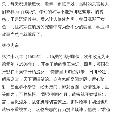
乐，每天都进献鹰犬、歌舞、角抵等戏，当时的东宫被人
们戏称为“百戏场”。年幼的武宗不能抵御这些东西的诱
惑，于是沉溺其中。后来让人修建豹房，整日沉溺于女
色，而且武宗在豹房的宠嬖中有为数不少的娈童，学业和
政事当然也就荒废了。
继位为帝
弘治十八年（1505年），15岁的武宗即位，次年改元为正
德元年（1506年），开始了他的帝王生涯。四月，英国公
张懋在上奏中开始提及：“仰惟皇上嗣位以来，日御经筵，
躬亲庶政，天下喁喁望治。迩者忽闻宴闻之际，留心骑
射，甚至群小杂沓，经出掖门，游观园囿，纵情逸乐，臣
等闻之，不胜惊惧。”即位刚四个月，武宗就开始微服出
宫，自觅淫乐，故张懋等切言谏止。吏科给事中胡煜也对
武宗不重视学习、玩物丧志的行为提出规谏，他说：“君值