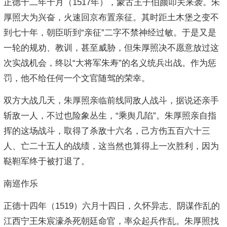
正德十二年十月（1517年），蒙古王子伯颜叩关来袭。朱
厚照大为兴奋，火速回京布置亲征。其时距土木堡之变不
到七十年，朝臣听到“亲征”二字不禁神经过敏。于是又是
一轮的规劝、教训，甚至威胁，但朱厚照决不愿意放过这
次实战机会，终以“大将军朱寿”的名义统兵出战。作为惩
罚，他不给任何一个文官随驾的荣幸。
双方大战几天，朱厚照亲临前线同敌人战斗，据说还亲手
斩敌一人，不过也险象丛生，“乘舆几陷”。朱厚照亲自指
挥的这场战斗，取得了杀敌十六名，己方伤五百六十三
人、亡二十五人的战绩，这当然也算得上一次胜利，因为
鞑靼军终于被打退了。
南巡作乐
正德十四年（1519）六月十四日，久怀异志、阴谋作乱的
江西宁王朱宸濠杀死朝廷命官，率众起兵作乱。朱厚照找