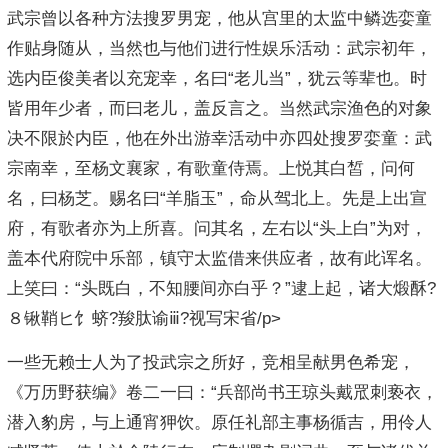
武宗曾以各种方法搜罗男宠，他从宫里的太监中鳞选娈童
作贴身随从，当然也与他们进行性娱乐活动：武宗初年，
选内臣俊美者以充宠幸，名曰“老儿当”，犹云等辈也。时
皆用年少者，而曰老儿，盖反言之。当然武宗渔色的对象
决不限於内臣，他在外出游幸活动中亦四处搜罗娈童：武
宗南幸，至杨文襄家，有歌童侍焉。上悦其白皙，问何
名，曰杨芝。赐名曰“羊脂玉”，命从驾北上。先是上出宣
府，有歌者亦为上所喜。问其名，左右以“头上白”为对，
盖本代府院中乐部，镇守太监借来供应者，故有此诨名。
上笑曰：“头既白，不知腰间亦白乎？”逮上起，诸大煅酥?
８锹鞘ヒ饣蛴?羧肽谕ⅲ?视写宋省/p>
一些无赖士人为了投武宗之所好，竞相呈献男色希宠，
《万历野获编》卷二一曰：“兵部尚书王琼头戴罛刺亵衣，
潜入豹房，与上通宵狎饮。原任礼部主事杨循吉，用伶人