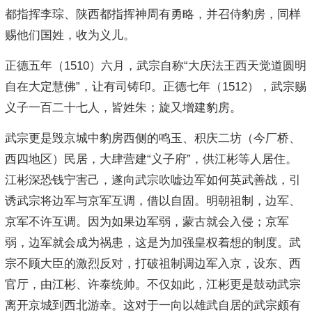
都指挥李琮、陕西都指挥神周有勇略，并召侍豹房，同样
赐他们国姓，收为义儿。
正德五年（1510）六月，武宗自称“大庆法王西天觉道圆明
自在大定慧佛”，让有司铸印。正德七年（1512），武宗赐
义子一百二十七人，皆姓朱；旋又增建豹房。
武宗更是毁京城中豹房西侧的鸣玉、积庆二坊（今厂桥、
西四地区）民居，大肆营建“义子府”，供江彬等人居住。
江彬深恐钱宁害己，遂向武宗吹嘘边军如何英武善战，引
诱武宗将边军与京军互调，借以自固。明朝祖制，边军、
京军不许互调。因为如果边军弱，蒙古就会入侵；京军
弱，边军就会成为祸患，这是为加强皇权着想的制度。武
宗不顾大臣的激烈反对，打破祖制调边军入京，设东、西
官厅，由江彬、许泰统帅。不仅如此，江彬更是鼓动武宗
离开京城到西北游幸。这对于一向以雄武自居的武宗颇有