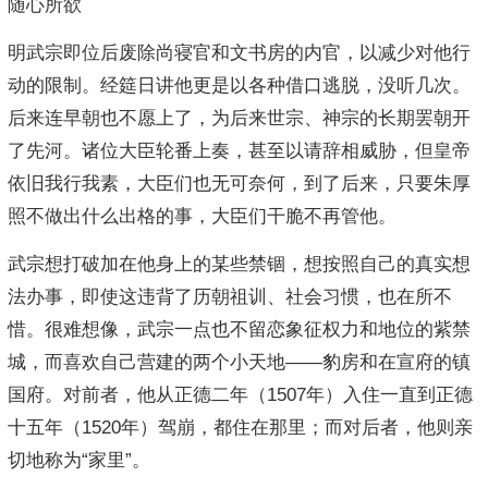
随心所欲
明武宗即位后废除尚寝官和文书房的内官，以减少对他行
动的限制。经筵日讲他更是以各种借口逃脱，没听几次。
后来连早朝也不愿上了，为后来世宗、神宗的长期罢朝开
了先河。诸位大臣轮番上奏，甚至以请辞相威胁，但皇帝
依旧我行我素，大臣们也无可奈何，到了后来，只要朱厚
照不做出什么出格的事，大臣们干脆不再管他。
武宗想打破加在他身上的某些禁锢，想按照自己的真实想
法办事，即使这违背了历朝祖训、社会习惯，也在所不
惜。很难想像，武宗一点也不留恋象征权力和地位的紫禁
城，而喜欢自己营建的两个小天地——豹房和在宣府的镇
国府。对前者，他从正德二年（1507年）入住一直到正德
十五年（1520年）驾崩，都住在那里；而对后者，他则亲
切地称为“家里”。