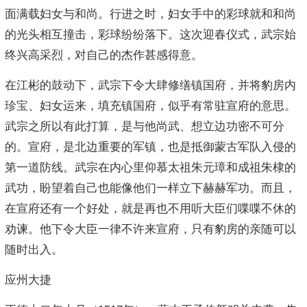
面满载妇女与和尚。行进之时，妇女手中的彩球就和和尚
的光头相互撞击，彩球纷纷落下。这次迎春仪式，武宗始
终兴高采烈，对自己的杰作甚感得意。
在江彬的鼓动下，武宗下令大肆修缮镇国府，并将豹房内
珍宝、妇女运来，填充镇国府，似乎有常驻宣府的意思。
武宗之所以有此打算，是与他尚武、想立边功密不可分
的。宣府，是北边重要的军镇，也是抵御蒙古军队入侵的
第一道防线。武宗在内心里仰慕太祖朱元璋和成祖朱棣的
武功，盼望着自己也能像他们一样立下赫赫军功。而且，
在宣府还有一个好处，就是再也不用听大臣们喋喋不休的
劝谏。他下令大臣一律不许来宣府，只有豹房的亲随可以
随时出入。
应州大捷