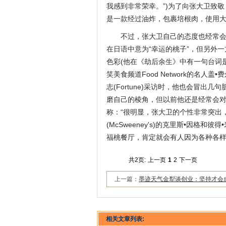
我感到非常荣幸。”)为了向张大卫致敬
是一款经过油炸，包裹培根肉，使用
不过，张大卫自己的态度也经常会招
在日语中意为“幸运的桃子”，但另外一方面
色彩(他在《劫后余生》中有一句台词是
笑美食频道Food Network的名
志(Fortune)采访时，他也会冒
磨自己的棱角，但以前他还是经常会对员工
称：“很明显，张大卫的个性非常突出，
(McSweeney's)的克里斯•因
福桃餐厅，肯定就会有人因为各种各样
共2页:
上一页
1
2
下一页
上一篇：
墨迹天气金犁谈创业：坚持才会
相关文章列表: