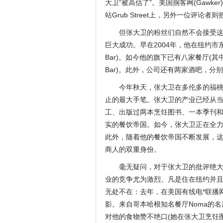
大卫“被高估了”。美国掴客网(Gawk
站Grub Street上，另外一位评论者
但张大卫的粉丝们自然不会接受这
巨大成功。早在2004年，他在纽约市东村
Bar)。如今他的旗下已有八家餐厅(其中
Bar)。此外，公司还有两家酒吧，分别是多
今年秋天，张大卫在多伦多的福
止的最大手笔。张大卫的产业已经从当
工、出版过两本烹饪图书、一本季刊
实的餐饮帝国。如今，张大卫正在全
此外，随着他的餐饮帝国不断发展，
商人的双重身份。
毫无疑问，对于张大卫的批评绝
业的竞争尤为激烈。凡是住在纽约并
无处不在：去年，在美国有线电*联播网H
影。来自哥本哈根知名餐厅Noma的名
对他的食物赞不绝口(她在张大卫烹饪