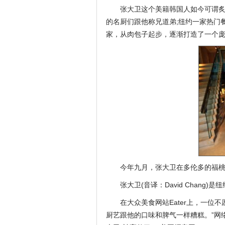
张大卫这个美籍韩国人如今可谓炙
的名厨们跟他称兄道弟;纽约一家热门
家，从肉包子起步，逐渐打造了一个
今年九月，张大卫在多伦多的福桃面吧(Mo
张大卫(音译：David Chan
在大众美食网站Eater上，一位
厨艺跟他的口味和脾气一样糟糕。”网络美