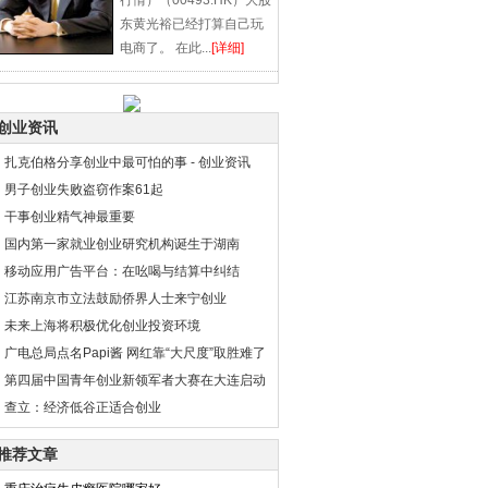
行情）（00493.HK）大股
东黄光裕已经打算自己玩
电商了。 在此...
[详细]
创业资讯
·
扎克伯格分享创业中最可怕的事 - 创业资讯
·
男子创业失败盗窃作案61起
·
干事创业精气神最重要
·
国内第一家就业创业研究机构诞生于湖南
·
移动应用广告平台：在吆喝与结算中纠结
·
江苏南京市立法鼓励侨界人士来宁创业
·
未来上海将积极优化创业投资环境
·
广电总局点名Papi酱 网红靠“大尺度”取胜难了
·
第四届中国青年创业新领军者大赛在大连启动
·
查立：经济低谷正适合创业
推荐文章