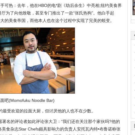
手可热：去年，他在HBO的电*剧《劫后余生》中亮相;纽约美食界
餐厅为了向他致敬，甚至专门推出了一款“张氏热狗”。他白手起
庞大的美食帝国，而他本人也在这个过程中实现了完美的蜕变。
mofuku Noodle Bar)
g)是纽约最受欢迎的拉面大厨，但讨厌他的人也不在少数。
不愿署名的评论者如此评论张大卫：“我们还在关注那个家伙吗?他的
食杂志Star Chefs颇具影响力的负责人安托瓦内特•布鲁诺称张