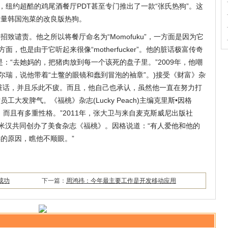
，纽约超酷的鸡尾酒餐厅PDT甚至专门推出了一款“张氏热狗”。这
大量韩国泡菜的改良版热狗。
致谴责。他之所以将餐厅命名为“Momofuku”，一方面是因为它
，也是由于它听起来很像“motherfucker”。他的脏话极富传奇
：“去她妈的，把猪肉放到每一个该死的盘子里。”2009年，他嘲
人盖•费尔瑞，说他带着“土鳖的眼镜和蠢到冒泡的袖章”。)接受《财富》杂
出几句脏话，并且乐此不疲。而且，他自己也承认，虽然他一直在努力打
大发脾气。《福桃》杂志(Lucky Peach)主编克里斯•因格
而且有多重性格。”2011年，张大卫与来自麦克斯威尼出版社
格和彼得•米汉共同创办了美食杂志《福桃》。因格说道：“有人爱他和他的
的原因，瞧他不顺眼。”
成功
下一篇：
周鸿祎：今年最主要工作是开发移动应用