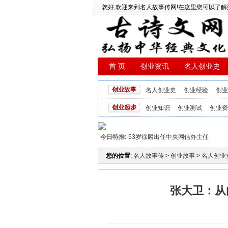
您好,欢迎来到名人故事传网!在这里您可以了解
首 页
创业资讯
名人创业史
创业故事
名人创业史
创业经验
创业
创业起步
创业知识
创业测试
创业资
今日特推:
53岁徐麟出任中央网信办主任
您的位置
:
名人故事传
>
创业故事
>
名人创业
张大卫：从