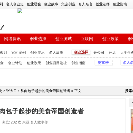
到
名人创业史
创业经验
创业故事
怎么创业
名人名言
创业选择
创业指南
网络资讯
创业选择
创业测试
互联网
创业政策
创
创业选择
教训
官司案例
创业展示
名人故事
开公司
开店
大学生
财富榜
名人
金
创业计划
创业政策
创业项目选址
创业指南
史
> 张大卫：从肉包子起步的美食帝国创造者 » 正文
搜索
肉包子起步的美食帝国创造者
浏览: 202 次
来源:名人故事传