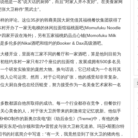
er)说他是一名“说大话的厨师”，而且“对家人并不友好”。在美食家网
则把张大卫称作“黑武士”。
样的评论。这位35岁的韩裔美国大厨凭借其福桃餐饮集团获得了
开办了一家无电梯的休闲拉面馆福桃面吧(Momufuku Noodle
四家开设在海外)，另有五家福桃奶品点心铺(Momofuku Milk
伦多的Nikai酒吧和纽约的Booker & Dax高级酒吧。
桃大楼开业，里面有三家不同的餐厅和一家酒吧，算是他到目前为
初纽约东村一家只有27个座位的拉面馆，发展成拥有500多名员
和一个研发实验室的庞然大物。换句话说，它已经成为一个名符其
力投入公司运营。然而，对于公司的扩张，他的感受却非常复杂。
这位大厨自身也在经历蜕变，努力接受作为一名美食艺术家和一名
大多数都源自他所取得的成功。每一个行业都存在竞争，但餐饮行
且关心美食的人，对于张大卫所带来的刺激肯定记忆犹新。他似乎
BO制作的新奥尔良电*剧《劫后余生》(Treme)中，有他的身
厨安东尼•伯尔顿和雷内•雷哲皮与张大卫称兄道弟。玛莎•斯图尔特
图书的封底简介中写道：“有一天，我竟然尝到了张大卫的猪肉包，