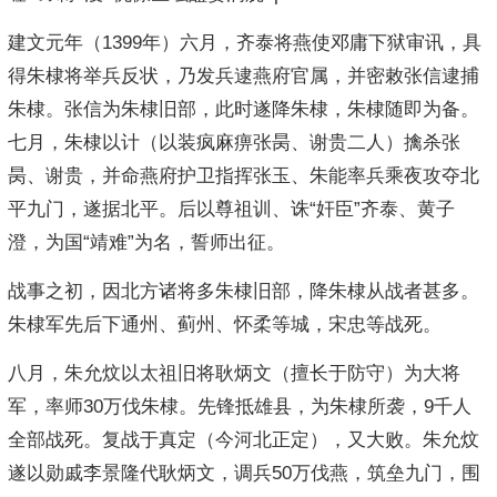
建文元年（1399年）六月，齐泰将燕使邓庸下狱审讯，具
得朱棣将举兵反状，乃发兵逮燕府官属，并密敕张信逮捕
朱棣。张信为朱棣旧部，此时遂降朱棣，朱棣随即为备。
七月，朱棣以计（以装疯麻痹张昺、谢贵二人）擒杀张
昺、谢贵，并命燕府护卫指挥张玉、朱能率兵乘夜攻夺北
平九门，遂据北平。后以尊祖训、诛“奸臣”齐泰、黄子
澄，为国“靖难”为名，誓师出征。
战事之初，因北方诸将多朱棣旧部，降朱棣从战者甚多。
朱棣军先后下通州、蓟州、怀柔等城，宋忠等战死。
八月，朱允炆以太祖旧将耿炳文（擅长于防守）为大将
军，率师30万伐朱棣。先锋抵雄县，为朱棣所袭，9千人
全部战死。复战于真定（今河北正定），又大败。朱允炆
遂以勋戚李景隆代耿炳文，调兵50万伐燕，筑垒九门，围