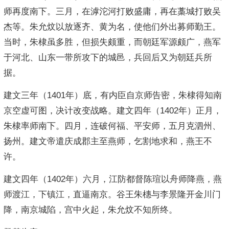
师再度南下。三月，在滹沱河打败盛庸，再在藁城打败吴
杰等。朱允炆以放逐齐、黄为名，使他们外出募师勤王。
当时，朱棣虽多胜，但损失颇重，而朝廷军源颇广，燕军
于河北、山东一带所攻下的城邑，兵回后又为朝廷兵所
据。
建文三年（1401年）底，有内臣自京师告密，朱棣得知南
京空虚可图，决计改变战略。建文四年（1402年）正月，
朱棣率师南下。四月，连破何福、平安师，五月克泗州、
扬州。建文帝遣庆成郡主至燕师，乞割地求和，燕王不
许。
建文四年（1402年）六月，江防都督陈瑄以舟师降燕，燕
师渡江，下镇江，直逼南京。谷王朱橞与李景隆开金川门
降，南京城陷，宫中火起，朱允炆不知所终。