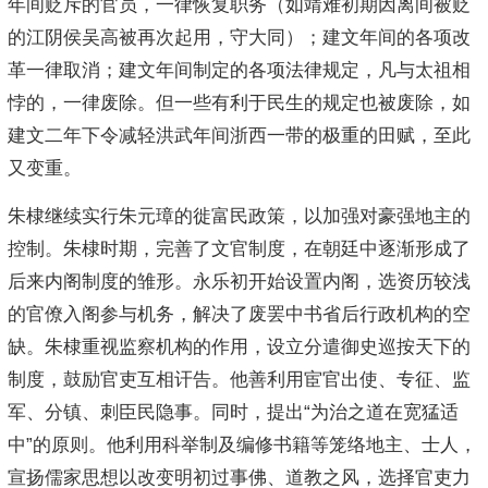
年间贬斥的官员，一律恢复职务（如靖难初期因离间被贬
的江阴侯吴高被再次起用，守大同）；建文年间的各项改
革一律取消；建文年间制定的各项法律规定，凡与太祖相
悖的，一律废除。但一些有利于民生的规定也被废除，如
建文二年下令减轻洪武年间浙西一带的极重的田赋，至此
又变重。
朱棣继续实行朱元璋的徙富民政策，以加强对豪强地主的
控制。朱棣时期，完善了文官制度，在朝廷中逐渐形成了
后来内阁制度的雏形。永乐初开始设置内阁，选资历较浅
的官僚入阁参与机务，解决了废罢中书省后行政机构的空
缺。朱棣重视监察机构的作用，设立分遣御史巡按天下的
制度，鼓励官吏互相讦告。他善利用宦官出使、专征、监
军、分镇、刺臣民隐事。同时，提出“为治之道在宽猛适
中”的原则。他利用科举制及编修书籍等笼络地主、士人，
宣扬儒家思想以改变明初过事佛、道教之风，选择官吏力