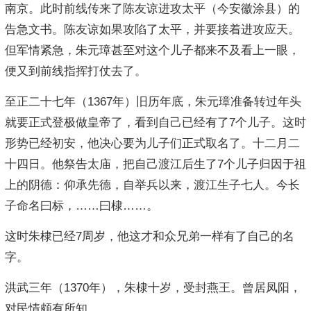
南京。此时前线传来了陈友谅进攻太平（今安徽涂县）的
告急文书。陈友谅如果攻陷了太平，并要接着进攻应天。
但军情紧急，朱元璋甚至对这个儿子都来不及看上一眼，
便又到前线指挥打仗去了。
至正二十七年（1367年）旧历年底，朱元璋准备转过年头
就要正式登极做皇帝了，看到自己已经有了7个儿子。这时
形势已经初安，他决心要为儿子们正式取名了。十二月二
十四日。他祭告太庙，把自己渡江后生了7个儿子归因于祖
上的阴德：仰承先德，自举兵以来，渡江生子七人。今长
子命名曰标，……曰棣……。
这时朱棣已经7周岁，他这才和众兄弟一样有了自己的名
字。
洪武三年（1370年），朱棣十岁，受封燕王。曾居凤阳，
对民情颇有所知。