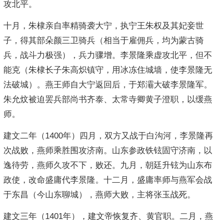
攻北平。
十月，朱棣亲自率精骑袭大宁，执宁王朱权及其妃妾世
子，得其部朵颜三卫骑兵（相当于雇佣兵，均为蒙古骑
兵，战斗力极强），兵力骤增。李景隆乘虚攻北平，但不
能克（朱棣长子朱高炽镇守，用冰冻住城墙，使李景隆无
法破城）。燕王师自大宁返回后，于郑灞大破李景隆军。
朱允炆被迫罢兵部尚书齐泰、太常寺卿黄子澄职，以缓燕
师。
建文二年（1400年）四月，双方又战于白沟河，李景隆再
次战败，燕师乘胜围攻济南。山东参政铁铉固守济南，以
逸待劳，燕师久攻不下，败还。九月，朝廷升铉为山东布
政使，改命盛庸代李景隆。十二月，盛庸率师与燕军会战
于东昌（今山东聊城），燕师大败，主将张玉战死。
建文三年（1401年），建文帝恢复齐、黄官职。二月，燕