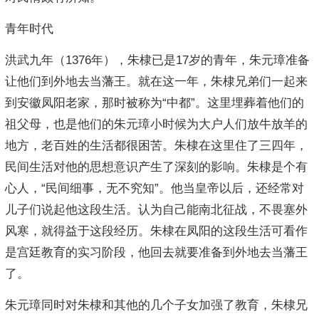
青年时代
洪武九年（1376年），朱棣已是17岁的青年，朱元璋准备
让他们到外地去当藩王。就在这一年，朱棣兄弟们一起来
到安徽凤阳老家，那时被称为“中都”。这里埋葬着他们的
祖父母，也是他们的朱元璋小时候为大户人们放牛放羊的
地方，老百姓的生活都很困苦。朱棣在这里住了三四年，
民间生活对他的思想意识产生了深刻的影响。朱棣是个有
心人，“民间细事，无不究知”。他当皇帝以后，还经常对
儿子们说起他这段生活。认为自己能南北征战，不畏塞外
风寒，就得益于这段经历。朱棣在凤阳的这段生活可看作
是宫廷教育的实习阶段，他回去就要准备到外地去当藩王
了。
朱元璋同时对朱棣和其他的几个子女加强了教育，朱棣兄