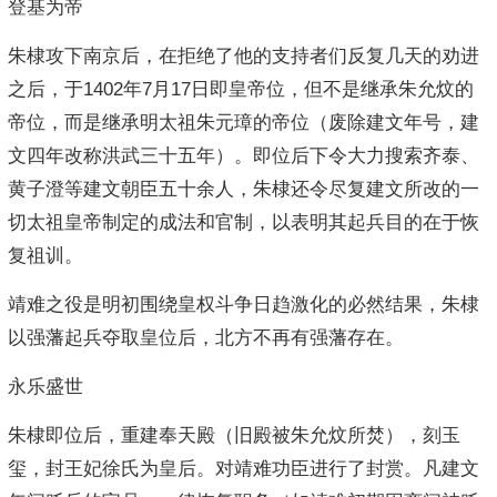
登基为帝
朱棣攻下南京后，在拒绝了他的支持者们反复几天的劝进
之后，于1402年7月17日即皇帝位，但不是继承朱允炆的
帝位，而是继承明太祖朱元璋的帝位（废除建文年号，建
文四年改称洪武三十五年）。即位后下令大力搜索齐泰、
黄子澄等建文朝臣五十余人，朱棣还令尽复建文所改的一
切太祖皇帝制定的成法和官制，以表明其起兵目的在于恢
复祖训。
靖难之役是明初围绕皇权斗争日趋激化的必然结果，朱棣
以强藩起兵夺取皇位后，北方不再有强藩存在。
永乐盛世
朱棣即位后，重建奉天殿（旧殿被朱允炆所焚），刻玉
玺，封王妃徐氏为皇后。对靖难功臣进行了封赏。凡建文