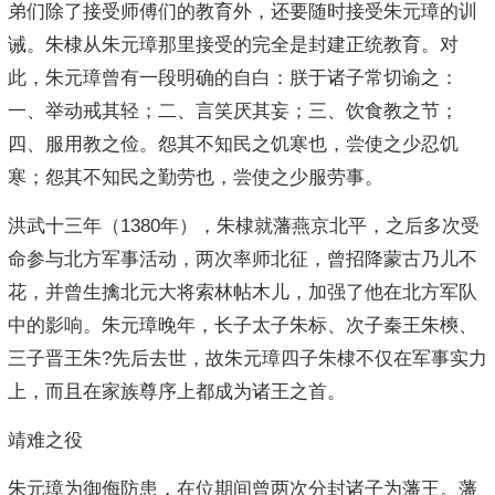
弟们除了接受师傅们的教育外，还要随时接受朱元璋的训
诫。朱棣从朱元璋那里接受的完全是封建正统教育。对
此，朱元璋曾有一段明确的自白：朕于诸子常切谕之：
一、举动戒其轻；二、言笑厌其妄；三、饮食教之节；
四、服用教之俭。怨其不知民之饥寒也，尝使之少忍饥
寒；怨其不知民之勤劳也，尝使之少服劳事。
洪武十三年（1380年），朱棣就藩燕京北平，之后多次受
命参与北方军事活动，两次率师北征，曾招降蒙古乃儿不
花，并曾生擒北元大将索林帖木儿，加强了他在北方军队
中的影响。朱元璋晚年，长子太子朱标、次子秦王朱樉、
三子晋王朱?先后去世，故朱元璋四子朱棣不仅在军事实力
上，而且在家族尊序上都成为诸王之首。
靖难之役
朱元璋为御侮防患，在位期间曾两次分封诸子为藩王。藩