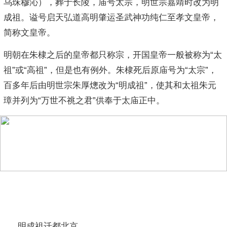
乌珠穆沁），葬于长陵，庙号太宗，明世宗嘉靖时改为明
成祖。谥号启天弘道高明肇运圣武神功纯仁至孝文皇帝，
简称文皇帝。
明朝在朱棣之后的皇帝都只称宗，开国皇帝一般被称为“太
祖”或“高祖”，但是也有例外。朱棣死后原庙号为“太宗”，
百多年后由明世宗朱厚熜改为“明成祖”，使其和太祖朱元
璋并列为“万世不祧之君”供奉于太庙正中。
相关阅读
明成祖迁都北京