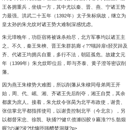
王各拥重兵，坐镇一方，其中尤以秦、晋、燕、宁诸王势
力最强。洪武二十五年（1392年）太子朱标病故，继立为
皇太孙的朱允炆对诸王势大难制深感忧虑。
朱元璋晚年，功臣宿将被诛杀殆尽，北方军事均以诸王主
之。不久，秦王朱樉、晋王朱群笏廊ィ??嗤踔扉τ胫芡踔及
齐、代诸王均拥兵自重，多行不法，朝廷孤危。故建文元
年（1399年）朱允炆即位后，即与齐泰、黄子澄等密议削
藩。
因为燕王朱棣势大难图，所以削藩从朱棣同母弟周王开
始，周、代、岷、湘、齐诸王先后削夺，湘王自焚，其余
都废为庶人。接着，朱允炆令张昺为北平布政使，谢贵、
张信掌北平都指挥使司，以谢贵控制北平（今北京），另
以都督宋忠、徐凯、耿捅??健⒘偾濉⑸胶９匾淮??⒌骷煅
喔?の谰?浚?忧慷匝嗤醴婪洞胧?p>